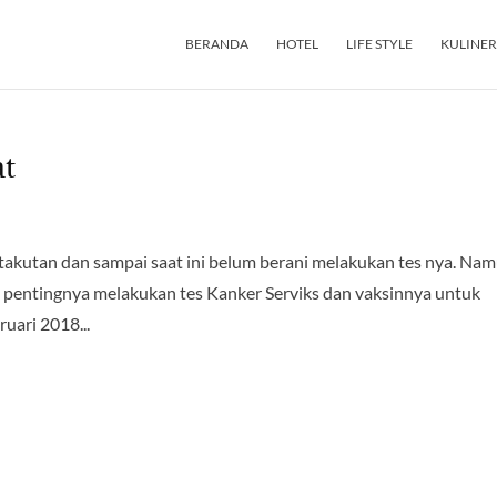
BERANDA
HOTEL
LIFE STYLE
KULINER
at
etakutan dan sampai saat ini belum berani melakukan tes nya. Na
 pentingnya melakukan tes Kanker Serviks dan vaksinnya untuk
uari 2018...