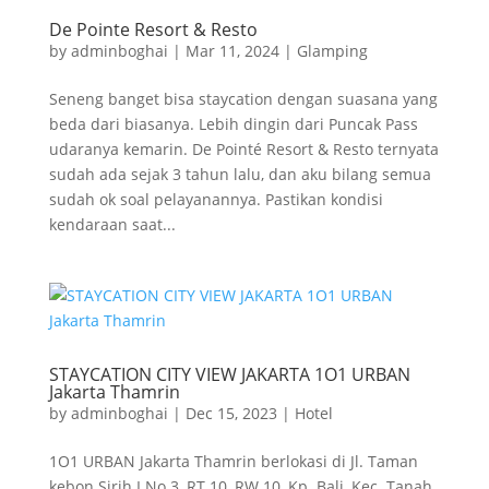
De Pointe Resort & Resto
by
adminboghai
|
Mar 11, 2024
|
Glamping
Seneng banget bisa staycation dengan suasana yang
beda dari biasanya. Lebih dingin dari Puncak Pass
udaranya kemarin. De Pointé Resort & Resto ternyata
sudah ada sejak 3 tahun lalu, dan aku bilang semua
sudah ok soal pelayanannya. Pastikan kondisi
kendaraan saat...
STAYCATION CITY VIEW JAKARTA 1O1 URBAN
Jakarta Thamrin
by
adminboghai
|
Dec 15, 2023
|
Hotel
1O1 URBAN Jakarta Thamrin berlokasi di Jl. Taman
kebon Sirih I No 3, RT 10, RW 10, Kp. Bali, Kec. Tanah