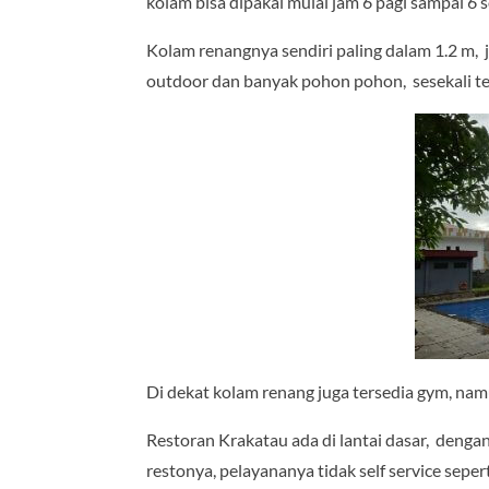
kolam bisa dipakai mulai jam 6 pagi sampai 6 
Kolam renangnya sendiri paling dalam 1.2 m,
outdoor dan banyak pohon pohon, sesekali ter
Di dekat kolam renang juga tersedia gym, na
Restoran Krakatau ada di lantai dasar, denga
restonya, pelayananya tidak self service seper