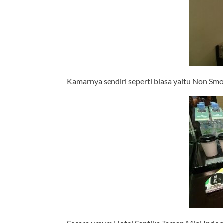
Kamarnya sendiri seperti biasa yaitu Non Sm
Secara umum Hotel Santika Taman Mini Indones