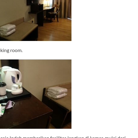
oking room.
ia Indah memberikan fasilitas lengkap di kamar, mulai dari