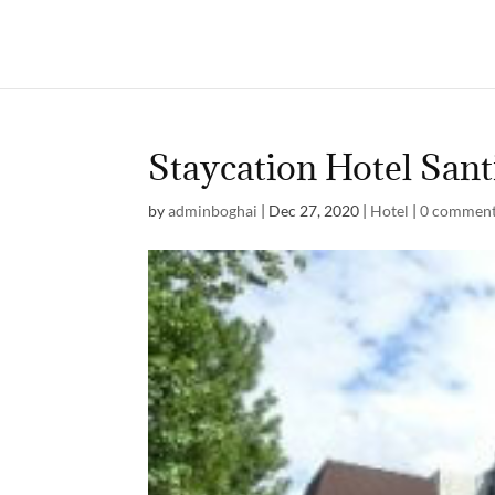
Staycation Hotel San
by
adminboghai
|
Dec 27, 2020
|
Hotel
|
0 commen