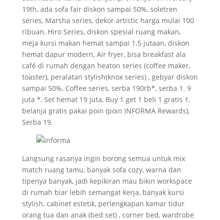
19th, ada sofa fair diskon sampai 50%, soletren
series, Marsha series, dekor artistic harga mulai 100
ribuan, Hiro Series, diskon spesial ruang makan,
meja kursi makan hemat sampai 1.5 jutaan, diskon
hemat dapur modern, Air fryer, bisa breakfast ala
café di rumah dengan heaton series (coffee maker,
toaster), peralatan stylish(knox series) , gebyar diskon
sampai 50%, Coffee series, serba 190rb*, serba 1. 9
juta *, Set hemat 19 juta, Buy 1 get 1 beli 1 gratis 1,
belanja gratis pakai poin (poin INFORMA Rewards),
Serba 19.
Langsung rasanya ingin borong semua untuk mix
match ruang tamu, banyak sofa cozy, warna dan
tipenya banyak, jadi kepikiran mau bikin workspace
di rumah biar lebih semangat kerja, banyak kursi
stylish, cabinet estetik, perlengkapan kamar tidur
orang tua dan anak (bed set) , corner bed, wardrobe