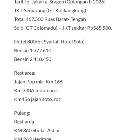
Tarif Tol Jakarta-Sragen (Golongan I) 2026:
JKT-Semarang (GT Kalikangkung)
Total 467.500 Ruas Barat- Tengah
Solo (GT Colomadu) – JKT sekitar Rp565.500.
Hotel 800rb ( Syariah Hotel Solo)
Bensin 1 377.610
Bensin 2 418.450
Rest area:
Jajan Pop mie Km 166
Km 338A Indomaret
Km456 jajan soto, roti
Pulang:
Rest area
KM 360 Sholat Ashar
KM 260 Heritage