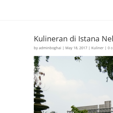
Kulineran di Istana Ne
by
adminboghai
|
May 18, 2017
|
Kuliner
|
0 