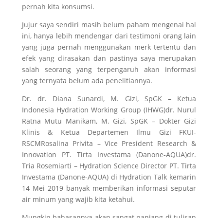
pernah kita konsumsi.
Jujur saya sendiri masih belum paham mengenai hal
ini, hanya lebih mendengar dari testimoni orang lain
yang juga pernah menggunakan merk tertentu dan
efek yang dirasakan dan pastinya saya merupakan
salah seorang yang terpengaruh akan informasi
yang ternyata belum ada penelitiannya.
Dr. dr. Diana Sunardi, M. Gizi, SpGK – Ketua
Indonesia Hydration Working Group (IHWG)dr. Nurul
Ratna Mutu Manikam, M. Gizi, SpGK – Dokter Gizi
Klinis & Ketua Departemen Ilmu Gizi FKUI-
RSCMRosalina Privita – Vice President Research &
Innovation PT. Tirta Investama (Danone-AQUA)dr.
Tria Rosemiarti – Hydration Science Director PT. Tirta
Investama (Danone-AQUA) di Hydration Talk kemarin
14 Mei 2019 banyak memberikan informasi seputar
air minum yang wajib kita ketahui.
Mungkin bahasannya akan sangat panjang di tulisan