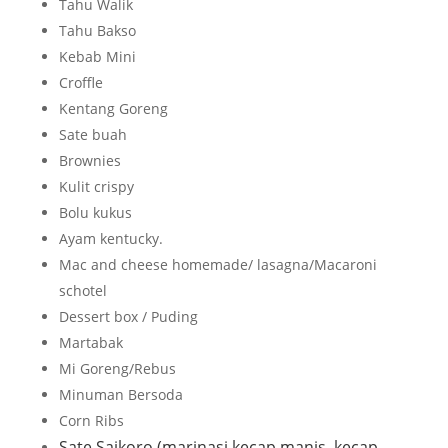
Tahu Walik
Tahu Bakso
Kebab Mini
Croffle
Kentang Goreng
Sate buah
Brownies
Kulit crispy
Bolu kukus
Ayam kentucky.
Mac and cheese homemade/ lasagna/Macaroni
schotel
Dessert box / Puding
Martabak
Mi Goreng/Rebus
Minuman Bersoda
Corn Ribs
Sate Saikoro (marinasi kecap manis, kecap