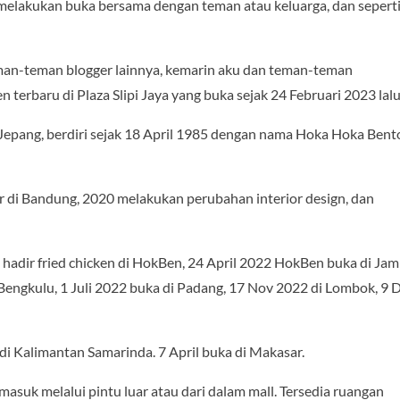
k melakukan buka bersama dengan teman atau keluarga, dan sepert
eman-teman blogger lainnya, kemarin aku dan teman-teman
erbaru di Plaza Slipi Jaya yang buka sejak 24 Februari 2023 lalu
epang, berdiri sejak 18 April 1985 dengan nama Hoka Hoka Bent
 di Bandung, 2020 melakukan perubahan interior design, dan
adir fried chicken di HokBen, 24 April 2022 HokBen buka di Jamb
 Bengkulu, 1 Juli 2022 buka di Padang, 17 Nov 2022 di Lombok, 9 
i Kalimantan Samarinda. 7 April buka di Makasar.
a masuk melalui pintu luar atau dari dalam mall. Tersedia ruangan