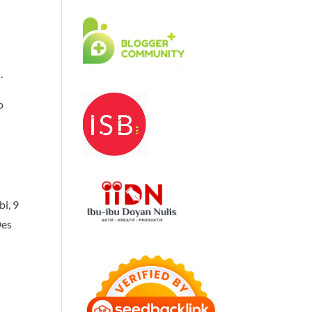
i
.
o
i, 9
Des