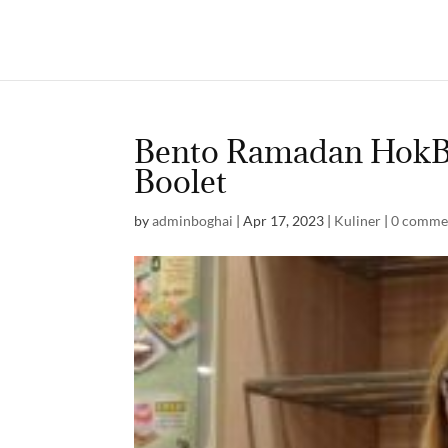
Bento Ramadan HokBe
Boolet
by
adminboghai
|
Apr 17, 2023
|
Kuliner
|
0 comme