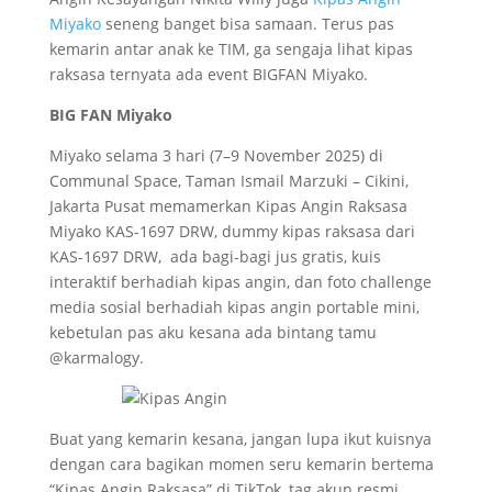
Miyako
seneng banget bisa samaan. Terus pas
kemarin antar anak ke TIM, ga sengaja lihat kipas
raksasa ternyata ada event BIGFAN Miyako.
BIG FAN Miyako
Miyako selama 3 hari (7–9 November 2025) di
Communal Space, Taman Ismail Marzuki – Cikini,
Jakarta Pusat memamerkan Kipas Angin Raksasa
Miyako KAS-1697 DRW, dummy kipas raksasa dari
KAS-1697 DRW, ada bagi-bagi jus gratis, kuis
interaktif berhadiah kipas angin, dan foto challenge
media sosial berhadiah kipas angin portable mini,
kebetulan pas aku kesana ada bintang tamu
@karmalogy.
Buat yang kemarin kesana, jangan lupa ikut kuisnya
dengan cara bagikan momen seru kemarin bertema
“Kipas Angin Raksasa” di TikTok, tag akun resmi