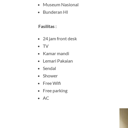
Museum Nasional
Bunderan HI
Fasilitas :
24 jam front desk
TV
Kamar mandi
Lemari Pakaian
Sendal
Shower
Free Wifi
Free parking
AC