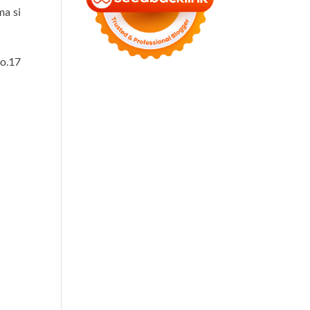
ma si
No.17