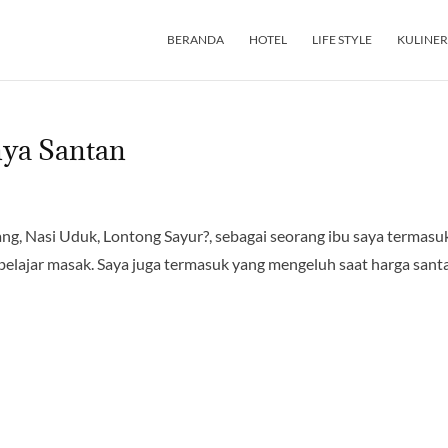
BERANDA
HOTEL
LIFE STYLE
KULINER
nya Santan
g, Nasi Uduk, Lontong Sayur?, sebagai seorang ibu saya termasu
u belajar masak. Saya juga termasuk yang mengeluh saat harga sant