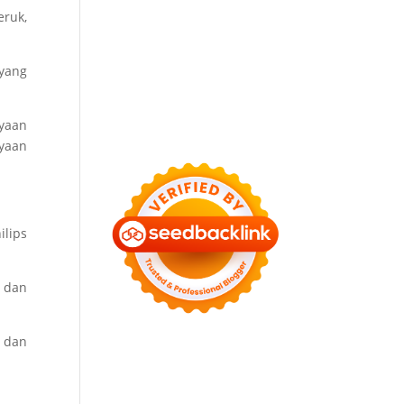
eruk,
 yang
ayaan
yaan
ilips
s dan
a dan