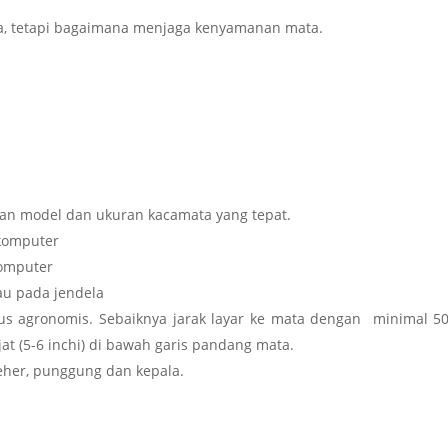
ia, tetapi bagaimana menjaga kenyamanan mata.
han model dan ukuran kacamata yang tepat.
 komputer
komputer
ilau pada jendela
rus agronomis. Sebaiknya jarak layar ke mata dengan minimal 5
jat (5-6 inchi) di bawah garis pandang mata.
 leher, punggung dan kepala.