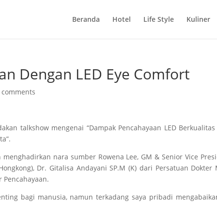
Beranda
Hotel
Life Style
Kuliner
an Dengan LED Eye Comfort
 comments
gadakan talkshow mengenai “Dampak Pencahayaan LED Berkualitas
ta”.
n menghadirkan nara sumber Rowena Lee, GM & Senior Vice Pres
(Hongkong), Dr. Gitalisa Andayani SP.M (K) dari Persatuan Dokter
er Pencahayaan.
enting bagi manusia, namun terkadang saya pribadi mengabaika