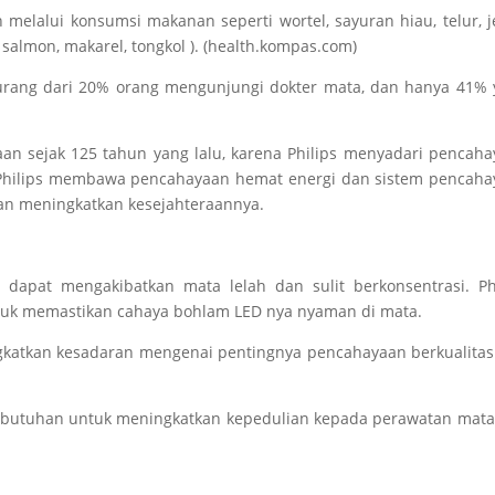
melalui konsumsi makanan seperti wortel, sayuran hiau, telur, j
 salmon, makarel, tongkol ). (health.kompas.com)
 kurang dari 20% orang mengunjungi dokter mata, dan hanya 41%
yaan sejak 125 tahun yang lalu, karena Philips menyadari pencah
Philips membawa pencahayaan hemat energi dan sistem pencaha
an meningkatkan kesejahteraannya.
 dapat mengakibatkan mata lelah dan sulit berkonsentrasi. Ph
tuk memastikan cahaya bohlam LED nya nyaman di mata.
ngkatkan kesadaran mengenai pentingnya pencahayaan berkualita
kebutuhan untuk meningkatkan kepedulian kepada perawatan mat